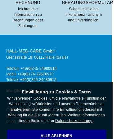
RECHNUNG
BERATUNGSFORMULAR
Ich brauche
Schnelle Hilfe bei
Informationen zu
Inkontinenz - anonym
Rechnungen oder
und unverbindlich!
Zahlungen.
HALL-MED-CARE GmbH
Grenzstraße 19, 06112 Halle (Saale)
Telefon: +49(0)345-24980914
Mobil:
+49(0)176-22676970
Telefax: +49(0)345-24980915
inko@hall-med-care.de
Einwilligung zu Cookies & Daten
Wir verwenden Cookies, um die einwandfreie Funktion der
Website zu gewährleisten und unseren Datenverkehr zu
Öffnungszeiten
analysieren. Sie können Ihre Einwilligung jederzeit mit
Wirkung für die Zukunft widerrufen. Weitere Informationen
Montag bis Freitag
finden Sie in unserer
Datenschutzerklärung
.
09:00 bis 20:00 Uhr
ALLE ABLEHNEN