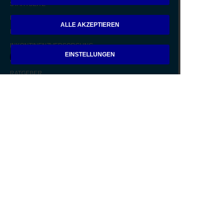
STARTSEITE
ENDVERBRAUCHER
ALLE AKZEPTIEREN
PFLEGEDIENSTLEISTER
INKONTINENZVERSORGUNG
EINSTELLUNGEN
PFLEGEHILFSMITTELVERSORGUNG
RATGEBER
RECHNUNG
BERATUNGSFORMULAR
DOWNLOADS
REZEPT
KARRIERE
ÜBER UNS
KONTAKT
IMPRESSUM
DATENSCHUTZ